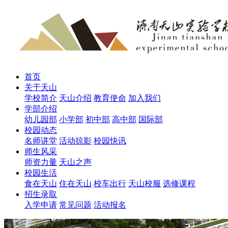
首页
关于天山
学校简介
天山介绍
教育使命
加入我们
学部介绍
幼儿园部
小学部
初中部
高中部
国际部
校园动态
名师讲堂
活动掠影
校园快讯
师生风采
师资力量
天山之声
校园生活
食在天山
住在天山
校车出行
天山校服
选修课程
招生录取
入学申请
常见问题
活动报名