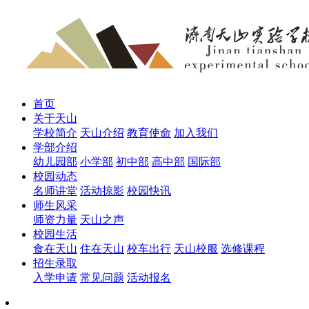
首页
关于天山
学校简介
天山介绍
教育使命
加入我们
学部介绍
幼儿园部
小学部
初中部
高中部
国际部
校园动态
名师讲堂
活动掠影
校园快讯
师生风采
师资力量
天山之声
校园生活
食在天山
住在天山
校车出行
天山校服
选修课程
招生录取
入学申请
常见问题
活动报名