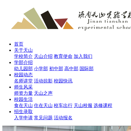
首页
关于天山
学校简介
天山介绍
教育使命
加入我们
学部介绍
幼儿园部
小学部
初中部
高中部
国际部
校园动态
名师讲堂
活动掠影
校园快讯
师生风采
师资力量
天山之声
校园生活
食在天山
住在天山
校车出行
天山校服
选修课程
招生录取
入学申请
常见问题
活动报名