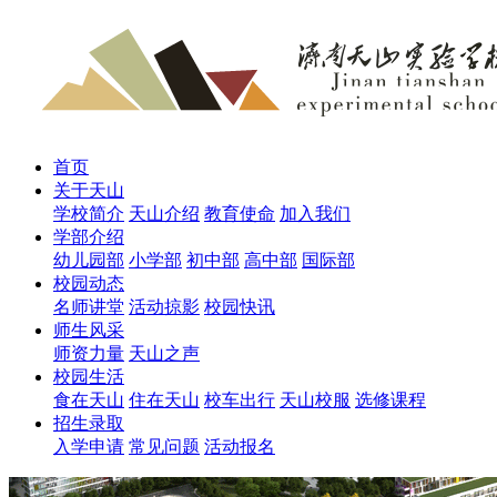
首页
关于天山
学校简介
天山介绍
教育使命
加入我们
学部介绍
幼儿园部
小学部
初中部
高中部
国际部
校园动态
名师讲堂
活动掠影
校园快讯
师生风采
师资力量
天山之声
校园生活
食在天山
住在天山
校车出行
天山校服
选修课程
招生录取
入学申请
常见问题
活动报名