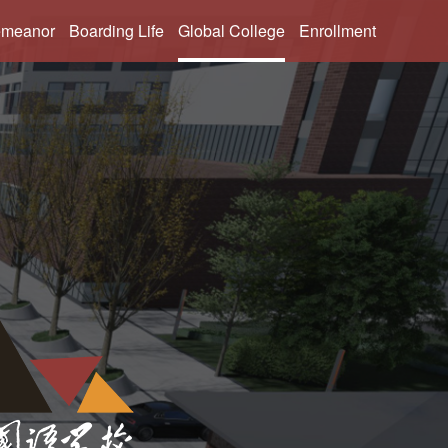
VR panoramic tour
emeanor
Boarding Life
Global College
Enrollment
量
幼儿部
北外同文学校
招生简章
业生
小学部
师资展示
入学申请
声
初中部
升学服务
常见问题
高中部
入学标准
活动报名
国际部
学生作品