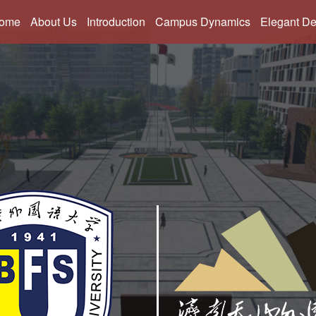
Admission consultation: 0531-55609377
|
中文
English
ome
About Us
Introduction
Campus Dynamics
Elegant D
教学理念
幼儿部
全球交流
师资力
天外介绍
小学部
活动掠影
优秀毕
教育使命
初中部
校园快讯
天外之
校历档案
高中部
加入我们
国际部